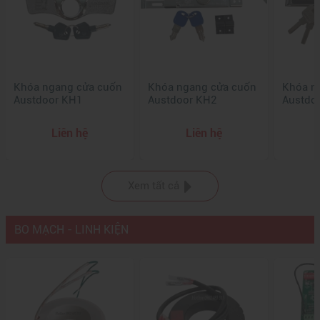
Khóa ngang cửa cuốn
Khóa ngang cửa cuốn
Khóa n
Austdoor KH1
Austdoor KH2
Austdo
Liên hệ
Liên hệ
Xem tất cả
BO MẠCH - LINH KIỆN