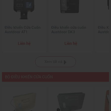
Điều khiển Cửa Cuốn
Điều khiển cửa cuốn
Điều Kh
Austdoor AT1
Austdoor DK3
Austdo
Liên hệ
Liên hệ
Xem tất cả
BỘ ĐIỀU KHIỂN CỬA CUỐN