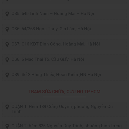
CS5: 645 Lĩnh Nam – Hoàng Mai – Hà Nội.
CS6: 54/268 Ngọc Thụy, Gia Lâm, Hà Nội.
CS7: C16 KDT Định Công, Hoàng Mai, Hà Nội
CS8: 6 Mạc Thái Tổ, Cầu Giấy, Hà Nội
CS9: Số 2 Hàng Thiếc, Hoàn Kiếm ,HN Hà Nội
TRẠM SỬA CHỮA, CỨU HỘ TP.HCM
QUẬN 1: Hẻm 189 Cống Quỳnh, phường Nguyễn Cư
Trinh
QUẬN 2: hẻm 835 Nguyễn Duy Trinh, phường bình trưng