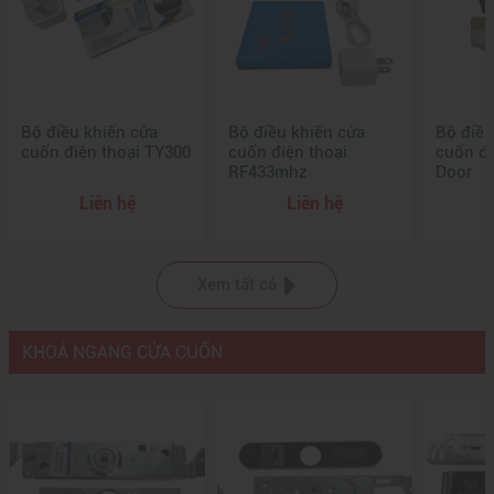
Bộ điều khiển cửa
Bộ điều khiển cửa
Bộ điều
cuốn điện thoại TY300
cuốn điện thoại
cuốn đi
RF433mhz
Door
Liên hệ
Liên hệ
Xem tất cả
KHOÁ NGANG CỬA CUỐN