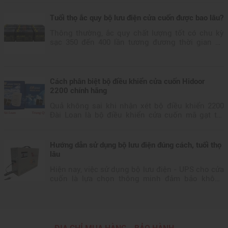
Tuổi thọ ắc quy bộ lưu điện cửa cuốn được bao lâu?
Thông thường, ắc quy chất lượng tốt có chu kỳ
sạc 350 đến 400 lần tương đương thời gian sử
dụng 2-3 năm. Nhưng Thực tế, tuổi thọ ắc quy
cửa cuốn chỉ kéo dài khoảng 1 đến...
Cách phân biệt bộ điều khiển cửa cuốn Hidoor
2200 chính hãng
Quả không sai khi nhận xét bộ điều khiển 2200
Đài Loan là bộ điều khiển cửa cuốn mã gạt tốt
nhất với độ bền sử dụng có thể lên đến hơn 10
năm. Là thiết bị ảnh hưởng trực...
Hướng dẫn sử dụng bộ lưu điện đúng cách, tuổi thọ
lâu
Hiện nay, việc sử dụng bộ lưu điện - UPS cho cửa
cuốn là lựa chọn thông minh đảm bảo không
gián đoạn việc ra vào, kinh doanh khi điện lưới
gặp sự cố. Tuy nhiên, nhiều...