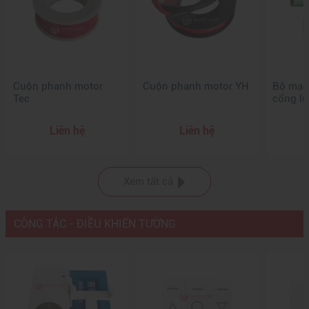
Cuộn phanh motor
Cuộn phanh motor YH
Bộ mạch
Tec
cổng l
Liên hệ
Liên hệ
Xem tất cả
CÔNG TẮC - ĐIỀU KHIỂN TƯỜNG