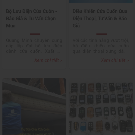
Bộ Lưu Điện Cửa Cuốn -
Điều Khiển Cửa Cuốn Qua
Báo Giá & Tư Vấn Chọn
Điện Thoại, Tư Vấn & Báo
Mua
Giá
Quang Minh chuyên cung
Với các tính năng vượt trội,
cấp lắp đặt bộ lưu điện
bộ điều khiển cửa cuốn
dành cửa cuốn. Xuất xứ
qua điện thoại xứng đáng
chính hãng, sản phẩm chất
là một phần không thể
Xem chi tiết >
Xem chi tiết >
lượng cao, bảo hành dài
thiếu trong hệ sinh thái
hạn. Hotline 0962483515,
nhà thông minh của bạn,
Free ship toàn quốc
một giải pháp hiện đại
đáng để đầu tư cho ngôi
nhà của mình giúp cuộc
sống trở nên dễ dàng và
thuận tiện hơn bao giờ hết!
hãy đưa ra lựa chọn ngay
hôm nay để trải nghiệm sự
tiện nghi và an toàn,