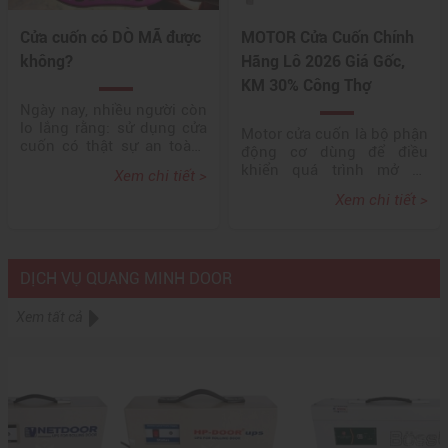
Cửa cuốn có DÒ MÃ được
MOTOR Cửa Cuốn Chính
không?
Hãng Lô 2026 Giá Gốc,
KM 30% Công Thợ
Ngày nay, nhiều người còn
lo lắng rằng: sử dụng cửa
Motor cửa cuốn là bộ phận
cuốn có thật sự an toàn?
động cơ dùng để điều
Cửa cuốn có dò mã được
khiển quá trình mở và
Xem chi tiết >
không? Cùng Quang Minh
đóng cửa cuốn. Motor này
tìm hiểu về vấn đề này và
Xem chi tiết >
thường được gắn vào trục
tham khảo ngay những tư
cuốn của cửa, giúp cửa
vấn hữu ích khi sử dụng
cuốn tự động di chuyển
cửa cuốn.
lên xuống một cách nhẹ
DỊCH VỤ QUANG MINH DOOR
nhàng và nhanh chóng.
Các motor cửa cuốn hiện
đại thường được trang bị
Xem tất cả
tính năng an toàn như cảm
biến chống kẹt, chống đảo
chiều và có thể điều khiển
từ xa thông qua remote
hoặc các ứng dụng điện
thoại thông minh.