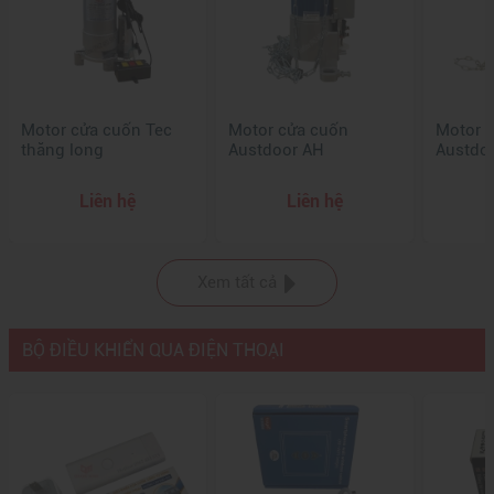
Motor cửa cuốn Tec
Motor cửa cuốn
Motor 
thăng long
Austdoor AH
Austdo
Liên hệ
Liên hệ
Xem tất cả
BỘ ĐIỀU KHIỂN QUA ĐIỆN THOẠI