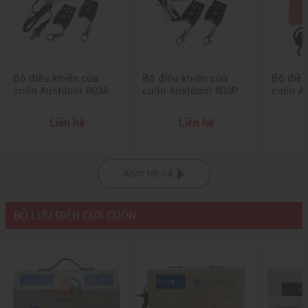
Bộ điều khiển cửa
Bộ điều khiển cửa
Bộ điều
cuốn Austdoor 803A
cuốn Austdoor 803P
cuốn A
Liên hệ
Liên hệ
Xem tất cả
BỘ LƯU ĐIỆN CỬA CUỐN