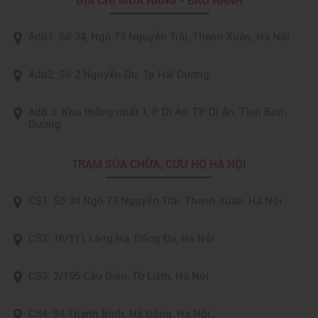
ĐỊA CHỈ MUA HÀNG - BẢO HÀNH
Add1: Số 34, Ngõ 73 Nguyễn Trãi, Thanh Xuân, Hà Nội
Add2: Số 2 Nguyễn Du, Tp Hải Dương
Add 3: Khu thống nhất 1, P Dĩ An, TP Dĩ An, Tỉnh Bình
Dương
TRẠM SỬA CHỮA, CỨU HỘ HÀ NỘI
CS1: Số 34 Ngõ 73 Nguyễn Trãi, Thanh Xuân, Hà Nội
CS2: 16/111 Láng Hạ, Đống Đa, Hà Nội
CS3: 2/195 Cầu Diễn, Từ Liêm, Hà Nội
CS4: 94 Thanh Bình, Hà Đông, Hà Nội.