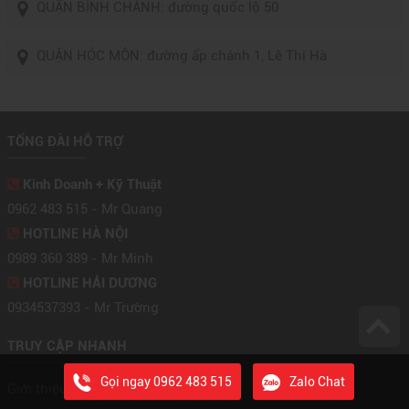
QUẬN BÌNH CHÁNH: đường quốc lộ 50
QUẬN HÓC MÔN: đường ấp chánh 1, Lê Thị Hà
TỔNG ĐÀI HỖ TRỢ
Kinh Doanh + Kỹ Thuật
0962 483 515 - Mr Quang
HOTLINE HÀ NỘI
0989 360 389 - Mr Minh
HOTLINE HẢI DƯƠNG
0934537393 - Mr Trường
TRUY CẬP NHANH
Gọi ngay 0962 483 515
Zalo Chat
Giới thiệu