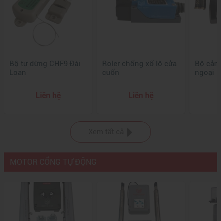
Bộ tự dừng CHF9 Đài
Roler chống xổ lô cửa
Bộ cảm
Loan
cuốn
ngoại
Liên hệ
Liên hệ
Xem tất cả
MOTOR CỔNG TỰ ĐỘNG