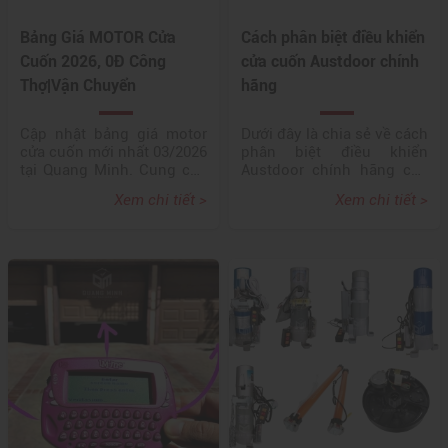
với những lỗi cơ bản
nhất nhé.
Bảng Giá MOTOR Cửa
Cách phân biệt điều khiển
Cuốn 2026, 0Đ Công
cửa cuốn Austdoor chính
Thợ|Vận Chuyển
hãng
Cập nhật bảng giá motor
Dưới đây là chia sẻ về cách
cửa cuốn mới nhất 03/2026
phân biệt điều khiển
tại Quang Minh. Cung cấp
Austdoor chính hãng của
đầy đủ motor YH,
Quang Minh, tiêu chí "chia
Xem chi tiết >
Xem chi tiết >
Austdoor, Sanyuan chính
sẻ thật, bán giá trị thật" hy
hãng giá gốc tận kho.
vọng sẽ giúp khách hàng
Miễn phí khảo sát, lắp đặt
luôn mua được những sản
cấp tốc sau 15 phút tại Hà
phẩm tốt nhất, xứng đáng
Nội. Cam kết lỗi 1 đổi 1,
với số tiền bỏ ra. Hãy liên
bảo hành 24 tháng. Gọi
hệ với chúng tôi để được
ngay 0962483515 để nhận
hỗ trợ và phục vụ tốt nhất,
ưu đãi 15% hôm nay
nhanh nhất.