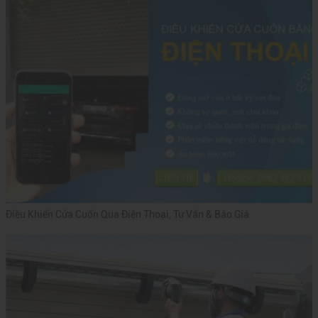
Điều Khiển Cửa Cuốn Qua Điện Thoại, Tư Vấn & Báo Giá