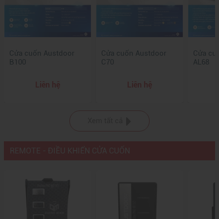
Cửa cuốn Austdoor
Cửa cuốn Austdoor
Cửa cu
B100
C70
AL68
Liên hệ
Liên hệ
Xem tất cả
REMOTE - ĐIỀU KHIỂN CỬA CUỐN