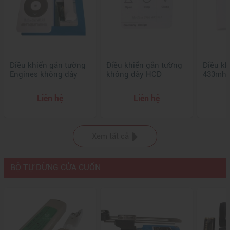
Điều khiển gắn tường
Điều khiển gắn tường
Điều kh
Engines không dây
không dây HCD
433mhz
Liên hệ
Liên hệ
Xem tất cả
BỘ TỰ DỪNG CỬA CUỐN